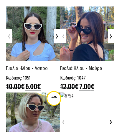
-40%
ΠΟΥΚΑΜΙΣΑ
ΣΕΤΑΚΙΑ
‹
›
‹
›
ΣΟΡΤΣΑΚΙΑ
Γυαλιά Hλίου - Άσπρο
Γυαλιά Hλίου - Μαύρα
ΦΟΡΕΜΑΤΑ
Κωδικός: 1051
Κωδικός: 1047
10.00
€
6.00
€
12.00
€
7.00
€
ΦΟΡΜΕΣ
-40%
ΕΝΔΥΣΗ
‹
›