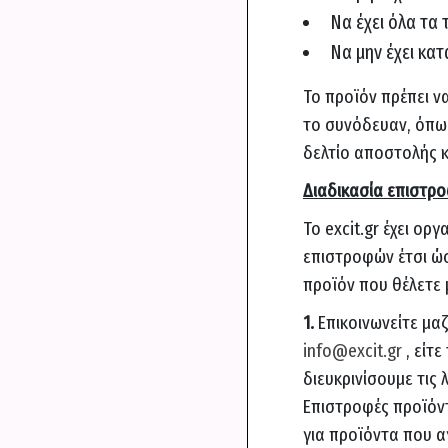
Να έχει όλα τα 
Να μην έχει κα
Το προϊόν πρέπει ν
το συνόδευαν, όπως
δελτίο αποστολής κ
Διαδικασία επιστρ
Το excit.gr έχει ορ
επιστροφών έτσι ώσ
προϊόν που θέλετε 
1.
Επικοινωνείτε μαζ
info@excit.gr
, είτ
διευκρινίσουμε τις
Επιστροφές προϊόν
για προϊόντα που α