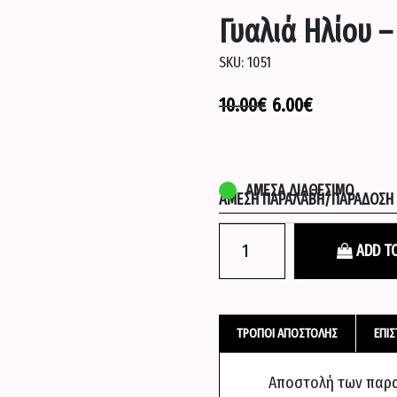
Γυαλιά Hλίου 
SKU:
1051
10.00
€
6.00
€
ΆΜΕΣΑ ΔΙΑΘΈΣΙΜΟ
ΆΜΕΣΗ ΠΑΡΑΛΑΒΉ/ΠΑΡΆΔΟΣΗ Σ
Γυαλιά
ADD T
Hλίου
-
Άσπρο
quantity
ΤΡΌΠΟΙ ΑΠΟΣΤΟΛΉΣ
ΕΠΙ
Αποστολή των παραγ