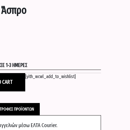
– Άσπρο
Ε 1-3 ΗΜΈΡΕΣ
[yith_wcwl_add_to_wishlist]
O CART
ΣΤΡΟΦΈΣ ΠΡΟΪΌΝΤΩΝ
γελιών μέσω EΛΤΑ Courier.