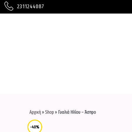
2311244087
ΚΟΛΑΝ
ΓΥΑΛΙΑ ΗΛΙΟΥ
ΜΑΓΙΟ
ΖΩΝΕΣ
ΜΠΛΟΥΖΕΣ
ΚΑΠΕΛΑ
ΠΑΝΤΕΛΟΝΙΑ
ΤΣΑΝΤΕΣ
Αρχική
»
Shop
»
Γυαλιά Hλίου – Άσπρο
ΑΞΕΣΟΥΑΡ
ΠΑΝΩΦΟΡΙΑ
-40%