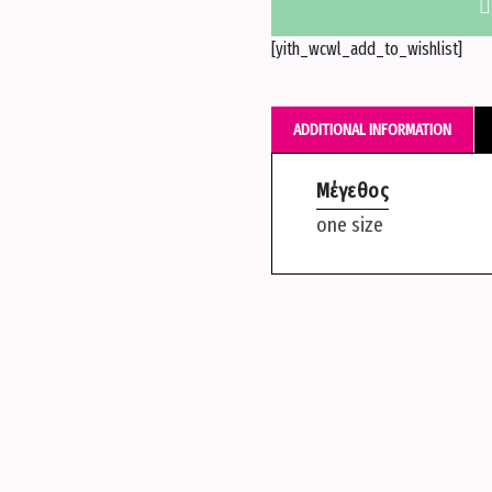
Top
με
[yith_wcwl_add_to_wishlist]
άνοιγμα
-
Πορτοκαλί
ADDITIONAL INFORMATION
quantity
Μέγεθος
one size