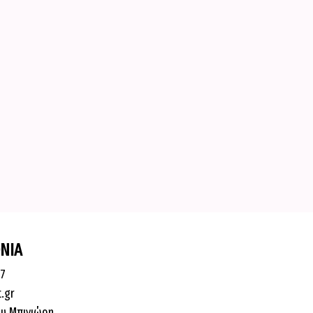
ΝΙΑ
87
t.gr
υ Μπινιώρη,