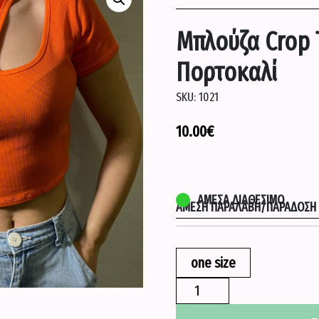
Μπλούζα Crop 
Πορτοκαλί
SKU:
1021
10.00
€
ΆΜΕΣΑ ΔΙΑΘΈΣΙΜΟ
ΆΜΕΣΗ ΠΑΡΑΛΑΒΉ/ΠΑΡΆΔΟΣΗ Σ
one size
Μπλούζα
Crop