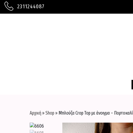
2311244087
ΚΟΛΑΝ
ΓΥΑΛΙΑ ΗΛΙΟΥ
ΜΑΓΙΟ
ΖΩΝΕΣ
ΜΠΛΟΥΖΕΣ
ΚΑΠΕΛΑ
ΠΑΝΤΕΛΟΝΙΑ
ΤΣΑΝΤΕΣ
Αρχική
»
Shop
»
Μπλούζα Crop Top με άνοιγμα – Πορτοκαλί
ΑΞΕΣΟΥΑΡ
ΠΑΝΩΦΟΡΙΑ