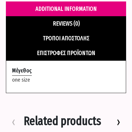
μεση
ADDITIONAL INFORMATION
floral
quantity
REVIEWS (0)
ΤΡΌΠΟΙ ΑΠΟΣΤΟΛΉΣ
ΕΠΙΣΤΡΟΦΈΣ ΠΡΟΪΌΝΤΩΝ
Μέγεθος
one size
Related products
‹
›