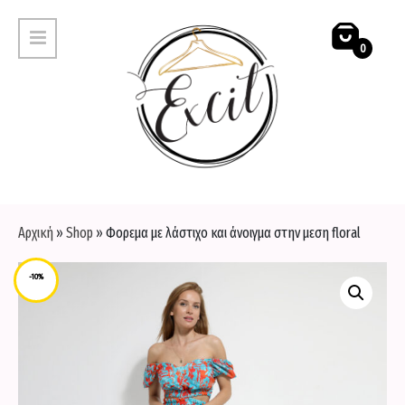
0
ΚΟΛΑΝ
ΓΥΑΛΙΑ ΗΛΙΟΥ
ΜΑΓΙΟ
ΖΩΝΕΣ
Αρχική
»
Shop
»
Φορεμα με λάστιχο και άνοιγμα στην μεση floral
ΜΠΛΟΥΖΕΣ
ΚΑΠΕΛΑ
-10%
ΠΑΝΤΕΛΟΝΙΑ
ΤΣΑΝΤΕΣ
ΑΞΕΣΟΥΑΡ
ΠΑΝΩΦΟΡΙΑ