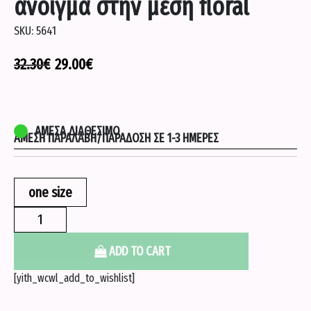
άνοιγμα στην μεση floral
SKU:
5641
32.30
€
29.00
€
ΆΜΕΣΑ ΔΙΑΘΈΣΙΜΟ
ΆΜΕΣΗ ΠΑΡΑΛΑΒΉ/ΠΑΡΆΔΟΣΗ ΣΕ 1-3 ΗΜΈΡΕΣ
one size
Φορεμα
με
λάστιχο
ADD TO CART
και
[yith_wcwl_add_to_wishlist]
άνοιγμα
στην