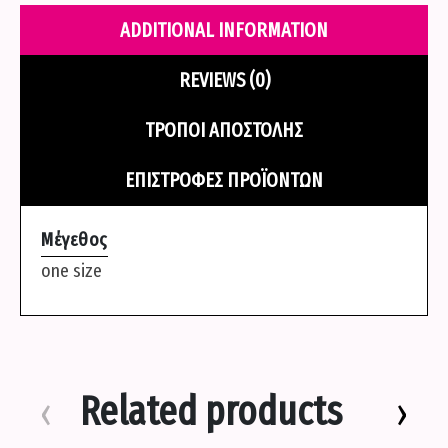
quantity
ADDITIONAL INFORMATION
REVIEWS (0)
ΤΡΌΠΟΙ ΑΠΟΣΤΟΛΉΣ
ΕΠΙΣΤΡΟΦΈΣ ΠΡΟΪΌΝΤΩΝ
Μέγεθος
one size
Related products
‹
›