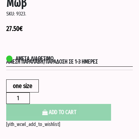
Μωβ
SKU:
9323.
27.50
€
ΆΜΕΣΑ ΔΙΑΘΈΣΙΜΟ
ΆΜΕΣΗ ΠΑΡΑΛΑΒΉ/ΠΑΡΆΔΟΣΗ ΣΕ 1-3 ΗΜΈΡΕΣ
one size
Φορεμα
βελουτε
με
ADD TO CART
ζωνη
[yith_wcwl_add_to_wishlist]
-
Μωβ