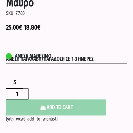
Μαυρο
SKU:
7783
25.00
€
18.80
€
ΆΜΕΣΑ ΔΙΑΘΈΣΙΜΟ
ΆΜΕΣΗ ΠΑΡΑΛΑΒΉ/ΠΑΡΆΔΟΣΗ ΣΕ 1-3 ΗΜΈΡΕΣ
S
Lila
σετ
μπικίνι
ADD TO CART
με
[yith_wcwl_add_to_wishlist]
κρίκους
-