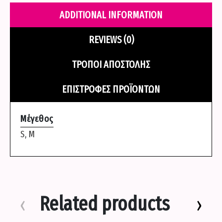
Μαυρο
ADDITIONAL INFORMATION
quantity
REVIEWS (0)
ΤΡΌΠΟΙ ΑΠΟΣΤΟΛΉΣ
ΕΠΙΣΤΡΟΦΈΣ ΠΡΟΪΌΝΤΩΝ
Μέγεθος
S
,
M
Related products
‹
›