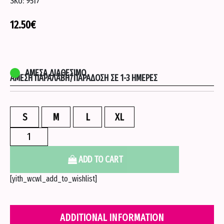
SKU:
9517
12.50
€
ΆΜΕΣΑ ΔΙΑΘΈΣΙΜΟ
ΆΜΕΣΗ ΠΑΡΑΛΑΒΉ/ΠΑΡΆΔΟΣΗ ΣΕ 1-3 ΗΜΈΡΕΣ
S
M
L
XL
Μπλουζα
με
σχεδιο
ADD TO CART
-
[yith_wcwl_add_to_wishlist]
Καφε
quantity
ADDITIONAL INFORMATION