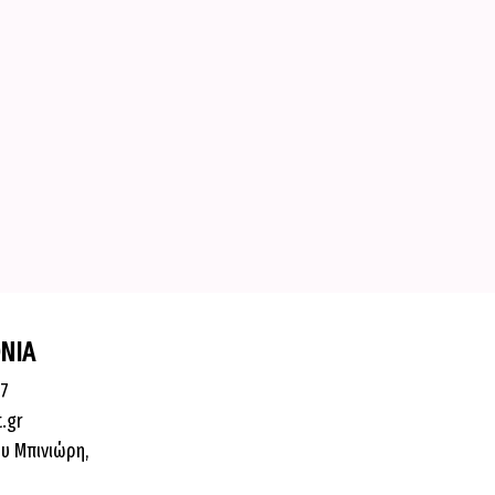
ΝΙΑ
87
t.gr
υ Μπινιώρη,