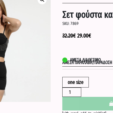
Σετ φούστα κα
SKU:
7869
32.20
€
29.00
€
ΆΜΕΣΑ ΔΙΑΘΈΣΙΜΟ
ΆΜΕΣΗ ΠΑΡΑΛΑΒΉ/ΠΑΡΆΔΟΣΗ Σ
one size
Σετ
φούστα
και
τοπ