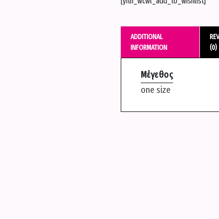
[yith_wcwl_add_to_wishlist]
-
Μαυρο
quantity
ADDITIONAL
RE
INFORMATION
(0)
Μέγεθος
one size