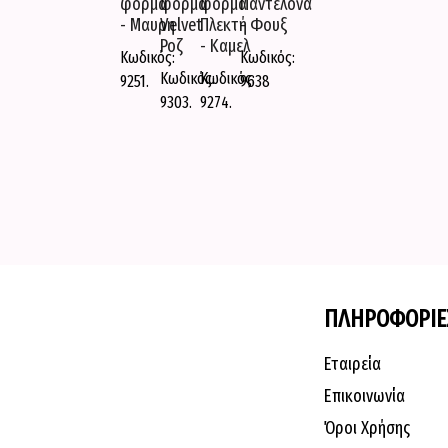
φόρμα
φορμα
φόρμα
Παντελονα
- Μαυρη
Velvet
Πλεκτή
- Φουξ
Ροζ
- Καμελ
Κωδικός:
Κωδικός:
Κωδικός:
Κωδικός:
9251.
9638
9303.
9274.
ΠΛΗΡΟΦΟΡΙΕ
Εταιρεία
Επικοινωνία
Όροι Χρήσης