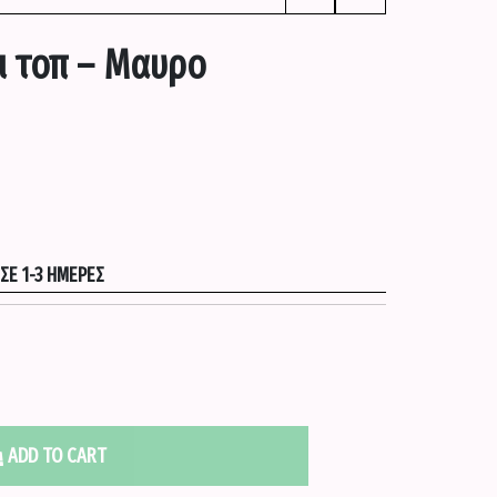
ι τοπ – Μαυρο
Ε 1-3 ΗΜΈΡΕΣ
ADD TO CART