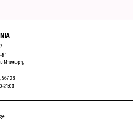
ΝΙΑ
87
t.gr
υ Μπινιώρη,
 567 28
0-21:00