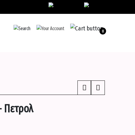
0
– Πετρολ