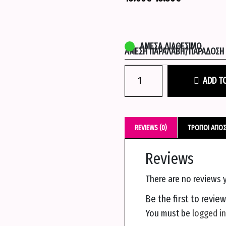
ΆΜΕΣΑ ΔΙΑΘΈΣΙΜΟ
ΆΜΕΣΗ ΠΑΡΑΛΑΒΉ/ΠΑΡΆΔΟΣΗ Σ
Τσαντα
ADD T
χιαστι
-
Πετρολ
quantity
REVIEWS (0)
ΤΡΌΠΟΙ ΑΠΟ
Reviews
There are no reviews y
Be the first to revie
You must be
logged in