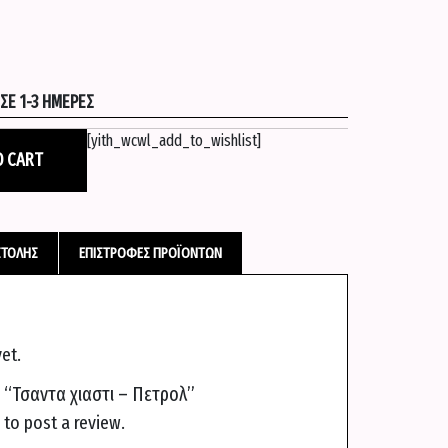
Ε 1-3 ΗΜΈΡΕΣ
[yith_wcwl_add_to_wishlist]
O CART
ΣΤΟΛΉΣ
ΕΠΙΣΤΡΟΦΈΣ ΠΡΟΪΌΝΤΩΝ
et.
w “Τσαντα χιαστι – Πετρολ”
to post a review.