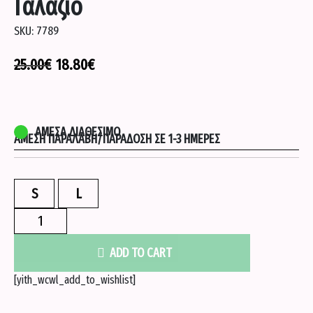
Γαλαζιο
SKU:
7789
25.00
€
18.80
€
ΆΜΕΣΑ ΔΙΑΘΈΣΙΜΟ
ΆΜΕΣΗ ΠΑΡΑΛΑΒΉ/ΠΑΡΆΔΟΣΗ ΣΕ 1-3 ΗΜΈΡΕΣ
S
L
Lola
σετ
μπικίνι
ADD TO CART
με
[yith_wcwl_add_to_wishlist]
κρίκους
-