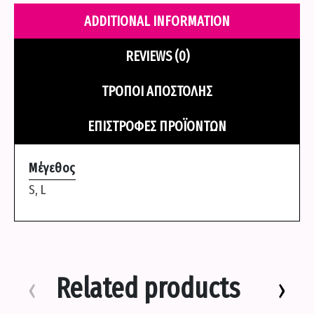
Γαλαζιο
ADDITIONAL INFORMATION
quantity
REVIEWS (0)
ΤΡΌΠΟΙ ΑΠΟΣΤΟΛΉΣ
ΕΠΙΣΤΡΟΦΈΣ ΠΡΟΪΌΝΤΩΝ
Μέγεθος
S
,
L
Related products
‹
›