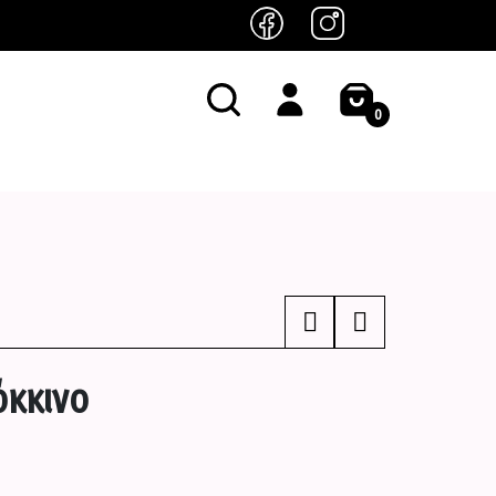
0
όκκινο