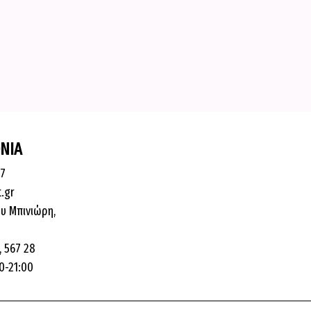
ΝΙΑ
87
t.gr
υ Μπινιώρη,
 567 28
0-21:00