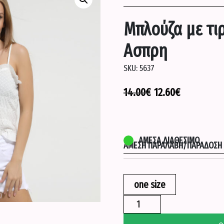
Μπλούζα με τιρ
Ασπρη
SKU:
5637
14.00
€
12.60
€
ΆΜΕΣΑ ΔΙΑΘΈΣΙΜΟ
ΆΜΕΣΗ ΠΑΡΑΛΑΒΉ/ΠΑΡΆΔΟΣΗ Σ
one size
Μπλούζα
με