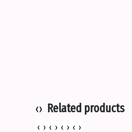
Related products
‹
›
-10%
‹
›
‹
›
‹
›
‹
›