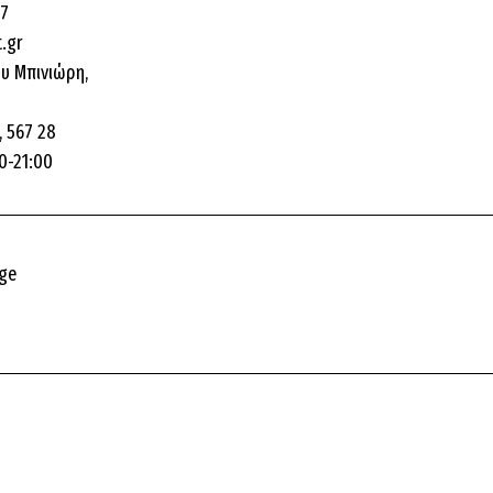
87
t.gr
υ Μπινιώρη,
 567 28
0-21:00