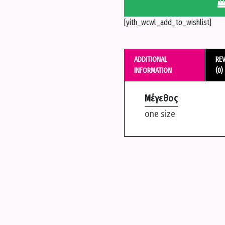
τιράντες
και
[yith_wcwl_add_to_wishlist]
κουμπιά
-
Ασπρη
ADDITIONAL
RE
quantity
INFORMATION
(0)
Μέγεθος
one size