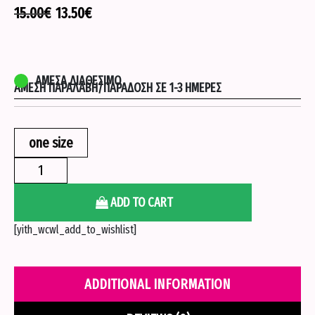
15.00
€
13.50
€
ΆΜΕΣΑ ΔΙΑΘΈΣΙΜΟ
ΆΜΕΣΗ ΠΑΡΑΛΑΒΉ/ΠΑΡΆΔΟΣΗ ΣΕ 1-3 ΗΜΈΡΕΣ
one size
Top
με
σουρα
ADD TO CART
-
[yith_wcwl_add_to_wishlist]
Μαυρο
quantity
ADDITIONAL INFORMATION